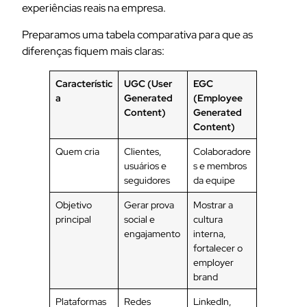
experiências reais na empresa.
Preparamos uma tabela comparativa para que as
diferenças fiquem mais claras:
Característic
UGC (User
EGC
a
Generated
(Employee
Content)
Generated
Content)
Quem cria
Clientes,
Colaboradore
usuários e
s e membros
seguidores
da equipe
Objetivo
Gerar prova
Mostrar a
principal
social e
cultura
engajamento
interna,
fortalecer o
employer
brand
Plataformas
Redes
LinkedIn,