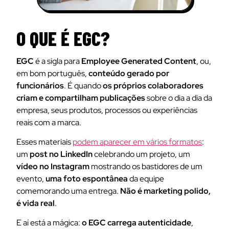
O QUE É EGC?
EGC
é a sigla para
Employee Generated Content
, ou,
em bom português,
conteúdo gerado por
funcionários
. É quando
os próprios colaboradores
criam e compartilham publicações
sobre o dia a dia da
empresa, seus produtos, processos ou experiências
reais com a marca.
Esses materiais
podem aparecer em vários formatos
:
um
post no LinkedIn
celebrando um projeto, um
vídeo no Instagram
mostrando os bastidores de um
evento,
uma foto espontânea
da equipe
comemorando uma entrega.
Não é marketing polido,
é vida real
.
E aí está a mágica:
o EGC carrega autenticidade
,