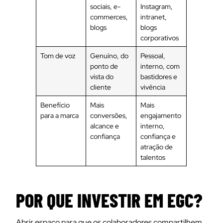
sociais, e-
Instagram,
commerces,
intranet,
blogs
blogs
corporativos
Tom de voz
Genuíno, do
Pessoal,
ponto de
interno, com
vista do
bastidores e
cliente
vivência
Benefício
Mais
Mais
para a marca
conversões,
engajamento
alcance e
interno,
confiança
confiança e
atração de
talentos
POR QUE INVESTIR EM EGC?
Abrir espaço para que os colaboradores compartilhem