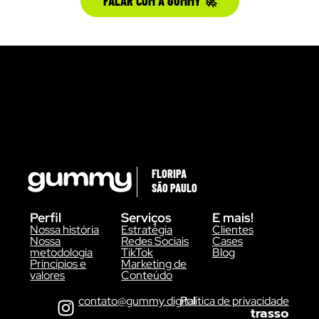
FALAR COM A GUMMY 🚀
FLORIPA
SÃO PAULO
Perfil
Serviços
E mais!
Nossa história
Estratégia
Clientes
Nossa
Redes Sociais
Cases
metodologia
TikTok
Blog
Princípios e
Marketing de
valores
Conteúdo
contato@gummy.digital
Política de privacidade
trasso