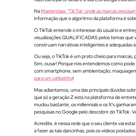
Na
Masterclass
“TikTok: onde as marcas precisam
informação que o algoritmo da plataforma é so
O TikTok entende o interesse do usuário e entreg
visualizações QUALIFICADAS pelos temas que voc
construam narrativas inteligentes e adequadas à
Ou seja, o TikTok é um prato cheio para marcas, 
Sim, ousar! Porque nós entendemos como pode se
com smartphone, sem ambientação, maquiagem 
para um cafézinho
!
Mas adiantamos, uma das principais dúvidas sob
que só a geração Z está na plataforma de entre
mudou bastante, os millennials e os X’s ganhara
pesquisas no Google pelo descobrir do TikTok. V
Acredite, é nessa rede que o seu cliente vai esta
a fazer as tais dancinhas, pois os vídeos postados