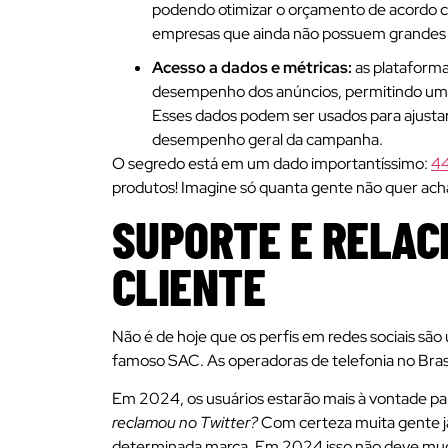
podendo otimizar o orçamento de acordo
empresas que ainda não possuem grandes 
Acesso a dados e métricas:
as plataforma
desempenho dos anúncios, permitindo uma 
Esses dados podem ser usados para ajustar
desempenho geral da campanha.
O segredo está em um dado importantíssimo:
44
produtos! Imagine só quanta gente não quer ach
SUPORTE E RELAC
CLIENTE
Não é de hoje que os perfis em redes sociais são 
famoso SAC. As operadoras de telefonia no Brasil
Em 2024, os usuários estarão mais à vontade par
reclamou no Twitter?
Com certeza muita gente já
determinada marca. Em 2024 isso não deve mu