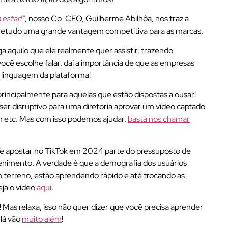
 estar!”
, nosso Co-CEO, Guilherme Abilhôa, nos traz a
bretudo uma grande vantagem competitiva para as marcas.
a aquilo que ele realmente quer assistir, trazendo
ê escolhe falar, daí a importância de que as empresas
 linguagem da plataforma!
principalmente para aquelas que estão dispostas a ousar!
r disruptivo para uma diretoria aprovar um vídeo captado
etc. Mas com isso podemos ajudar,
basta nos chamar
re apostar no TikTok em 2024 parte do pressuposto de
tenimento. A verdade é que a demografia dos usuários
m terreno, estão aprendendo rápido e até trocando as
eja o vídeo
aqui
.
r! Mas relaxa, isso não quer dizer que você precisa aprender
 lá vão
muito além
!