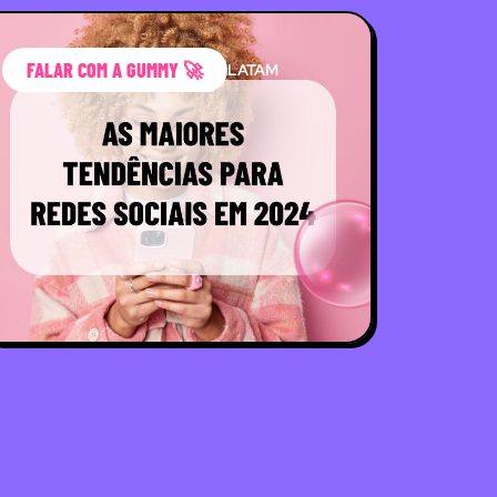
FALAR COM A GUMMY 🚀
LATAM