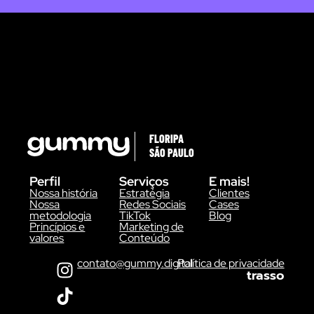
FLORIPA
SÃO PAULO
Perfil
Serviços
E mais!
Nossa história
Estratégia
Clientes
Nossa
Redes Sociais
Cases
metodologia
TikTok
Blog
Princípios e
Marketing de
valores
Conteúdo
contato@gummy.digital
Política de privacidade
trasso