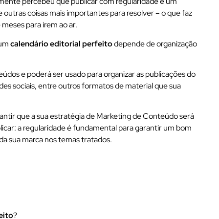
mente percebeu que publicar com regularidade é um
utras coisas mais importantes para resolver – o que faz
 meses para irem ao ar.
 um
calendário editorial perfeito
depende de organização
teúdos e poderá ser usado para organizar as publicações do
des sociais, entre outros formatos de material que sua
antir que a sua estratégia de Marketing de Conteúdo será
ublicar: a regularidade é fundamental para garantir um bom
da sua marca nos temas tratados.
eito
?