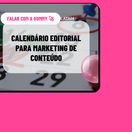
FALAR COM A GUMMY 🚀
LATAM