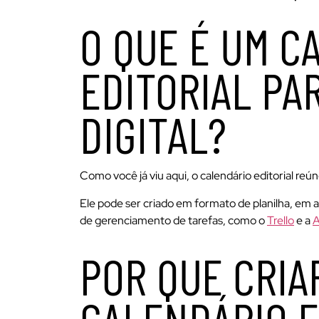
O QUE É UM C
EDITORIAL PA
DIGITAL?
Como você já viu aqui, o calendário editorial r
Ele pode ser criado em formato de planilha, em 
de gerenciamento de tarefas, como o
Trello
e a
A
POR QUE CRIA