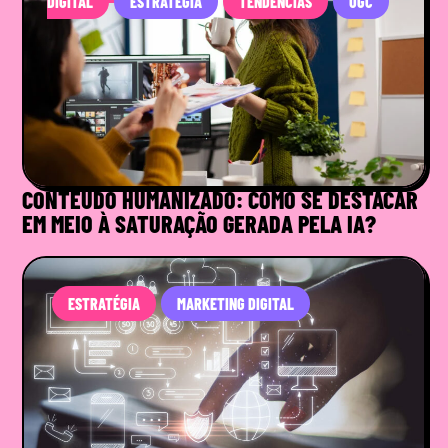
DIGITAL
ESTRATÉGIA
TENDÊNCIAS
UGC
CONTEÚDO HUMANIZADO: COMO SE DESTACAR
EM MEIO À SATURAÇÃO GERADA PELA IA?
ESTRATÉGIA
MARKETING DIGITAL