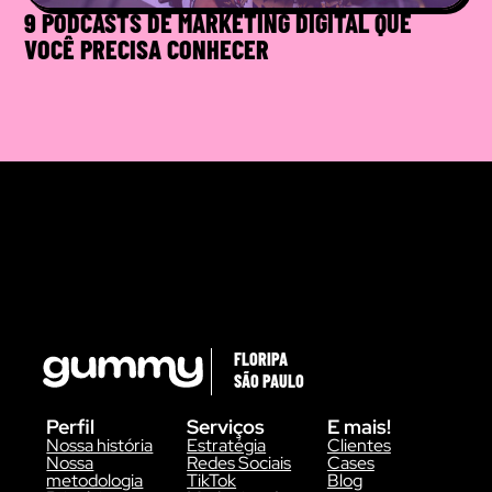
9 PODCASTS DE MARKETING DIGITAL QUE
VOCÊ PRECISA CONHECER
FLORIPA
SÃO PAULO
Perfil
Serviços
E mais!
Nossa história
Estratégia
Clientes
Nossa
Redes Sociais
Cases
metodologia
TikTok
Blog