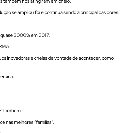
las também nos atingiram em cheio.
ão se ampliou foi e continua sendo a principal das dores.
e quase 3000% em 2017.
 RMA.
ups inovadoras e cheias de vontade de acontecer, como
eróica.
s? Também.
 nas melhores “famílias”.