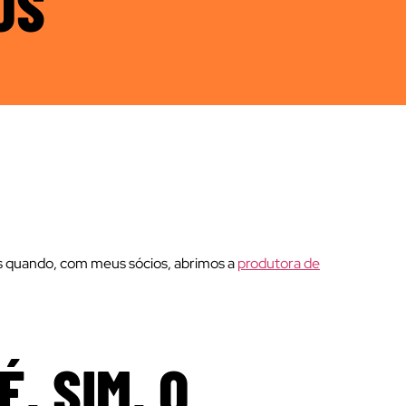
OS
 quando, com meus sócios, abrimos a
produtora de
, SIM, O