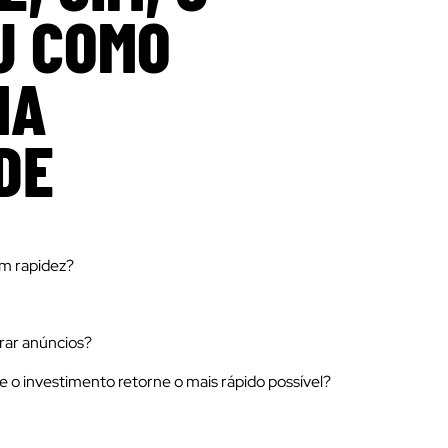
U COMO
MA
DE
om rapidez?
rar anúncios?
ue o investimento retorne o mais rápido possível?