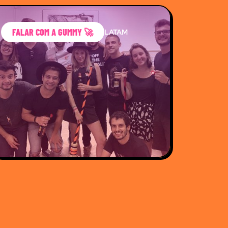
FALAR COM A GUMMY 🚀
LATAM